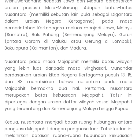
Wisnuwarddhana sebatas Jawa dan Madura berdasarkan
uraian prasasti Mula-Malurung. Adapun batas-batas
Nusantara (memiliki sebutan lain pula sebagai Digantara
dalam uraian Negara Kertagama) pada masa
pemerintahan Kertanegara meluas menjadi Jawa, Malayu
(Sumatra), Bali, Pahang (Semenanjung Melayu), Gurun
(antara Gorom di Maluku atau Gerung di Lombok),
Bakulapura (Kalimantan), dan Madura.
Nusantara pada masa Majapahit memiliki batas wilayah
yang lebih luas daripada masa Singhasari. Munandar
berdasarkan uraian kitab Negara Kertagama pupuh 13, 15,
dan 83 menafsirkan bahwa nusantara pada masa
Majapahit bermakna dua hal. Pertama, nusantara
merupakan batas kekuasaan Majapahit. Tafsir ini
dipertegas dengan uraian daftar wilayah vassal Majapahit
yang terbentang dari Semenanjung Malaya hingga Papua.
Kedua, nusantara menjadi batas ruang hubungan antara
penguasa Majapahit dengan penguasa luar. Tafsir kedua ini
melahirkan batasan ruang-ruang hubungan kekuasaan