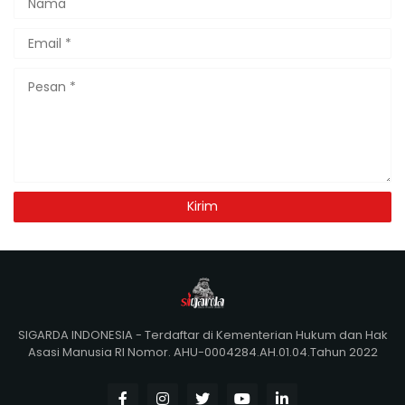
SIGARDA INDONESIA - Terdaftar di Kementerian Hukum dan Hak
Asasi Manusia RI Nomor. AHU-0004284.AH.01.04.Tahun 2022