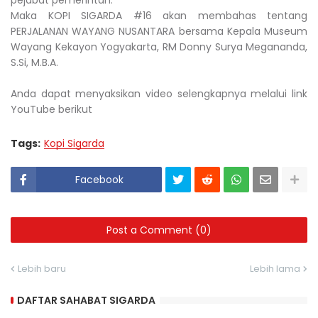
pejabat pemerintah.
Maka KOPI SIGARDA #16 akan membahas tentang
PERJALANAN WAYANG NUSANTARA bersama Kepala Museum
Wayang Kekayon Yogyakarta, RM Donny Surya Megananda,
S.Si, M.B.A.
Anda dapat menyaksikan video selengkapnya melalui link
YouTube berikut
Tags:
Kopi Sigarda
Facebook
Post a Comment (0)
Lebih baru
Lebih lama
DAFTAR SAHABAT SIGARDA