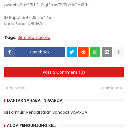
pwd=HuFaYP6LbDt3jgtFmW2V9bYikOm3fb.1
ID Rapat: 897 3515 5445
Kode Sandi: v891Wc
Tags:
Beranda Sigarda
Facebook
Post a Comment (0)
Lebih baru
Lebih lama
DAFTAR SAHABAT SIGARDA
Isi Formulir Pendaftaran Sahabat SIGARDA
ANDA PENGUNJUNG KE...